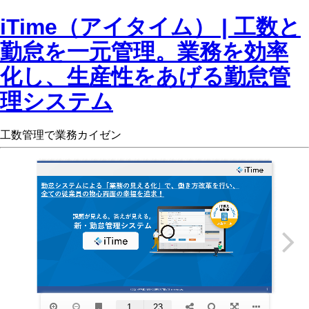
iTime（アイタイム） | 工数と
勤怠を一元管理。業務を効率
化し、生産性をあげる勤怠管
理システム
工数管理で業務カイゼン