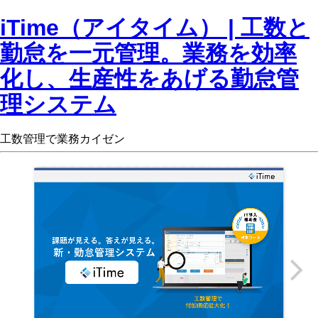
iTime（アイタイム） | 工数と
勤怠を一元管理。業務を効率
化し、生産性をあげる勤怠管
理システム
工数管理で業務カイゼン