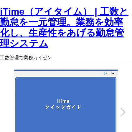
iTime（アイタイム） | 工数と
勤怠を一元管理。業務を効率
化し、生産性をあげる勤怠管
理システム
工数管理で業務カイゼン