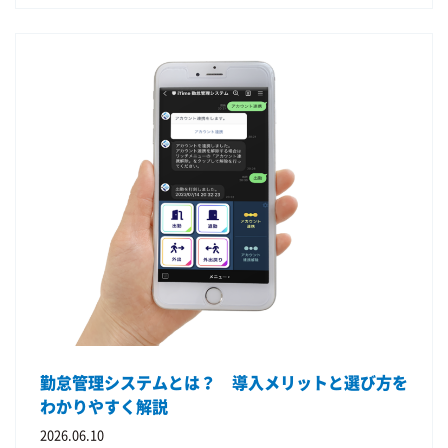
る 入力が簡単になることで、入力率が向上し、データの正確性が高まりま
理には、いくつかの問題があります。 入力が定着しない Excelでは手動入
す。 自動集計が可能 工数管理システムでは、データの集計を自動で行え
力が必要です。 そのため 入力漏れ 後入力 が発生しやすくなります。 デー
ます。 そのため 管理者の作業削減 分析の効率化 につながります。 勤怠管
タの信頼性が低い 入力漏れやミスにより、データの精度が低くなることが
理と工数管理を一体化するメリット 工数管理を行う際には、勤怠管理との
あります。 管理作業が増える 管理者は Excel回収 集計 分析 など多くの作
連携が重要です。 勤怠 → 労働時間 工数 → 作業時間 この2つを連携するこ
業を行う必要があります。 工数管理ツールのメリット 工数管理ツールを
とで、より正確なデータ管理が可能になります。 例えば 勤務時間 8時間
導入することで 入力の簡素化 データの正確性向上 分析の自動化 が可能に
工数入力 8時間 という形で管理できます。 これにより 入力漏れ防止 業務
なります。 勤怠管理と工数管理を連携するメリット 工数管理を行う際に
分析の精度向上 が実現できます。 勤怠管理と工数管理を一元化する
は、勤怠管理との連携が重要です。 勤怠→労働時間 工数→業務時間 この2
「iTime」 iTimeは、勤怠管理と工数管理を一体化したシステムです。
つを組み合わせることで、より正確な分析が可能になります。 iTimeによ
iTimeでは 勤怠管理 工数管理 作業時間分析 を一つのシステムで管理でき
る工数管理 iTimeでは、勤怠管理と工数管理を一体化しています。 これに
ます。 これにより、 入力作業の削減 データの一元管理 業務分析の高度化
より 作業時間の可視化 プロジェクト分析 業務改善 を実現できます。 まと
が可能になります。 特に IT企業 建設業 コンサルティング 制作会社 など
め 工数管理は、企業の業務効率や経営判断に大きく関わる重要な管理手法
の企業で大きな効果を発揮します。 よくある質問 工数管理はExcelでも十
です。 Excel管理には限界があるため、システム化することで 業務効率 デ
分では？ Excelでも管理は可能ですが、企業の成長とともに管理が難しく
ータ精度 経営分析 を大きく改善できます。
なります。 社員数が増えるほど 集計作業 入力漏れ データ分析 の負担が大
きくなります。 工数管理ツールは必要？ 工数管理ツールを導入すること
で 入力の効率化 データ分析 業務改善 が可能になります。 まとめ Excelに
よる工数管理は手軽に始められる方法ですが、企業の成長とともに多くの
課題が生まれます。 特に 入力が定着しない データの不整合 管理作業の増
勤怠管理システムとは？ 導入メリットと選び方を
加 といった問題は、多くの企業が抱えています。 これらの問題を解決す
る方法が、工数管理のシステム化です。 さらに勤怠管理と工数管理を一元
わかりやすく解説
化することで 業務効率の向上 プロジェクト分析 経営判断の高度化 が可能
2026.06.10
になります。 もし現在、Excelで工数管理を行っている場合は、システム