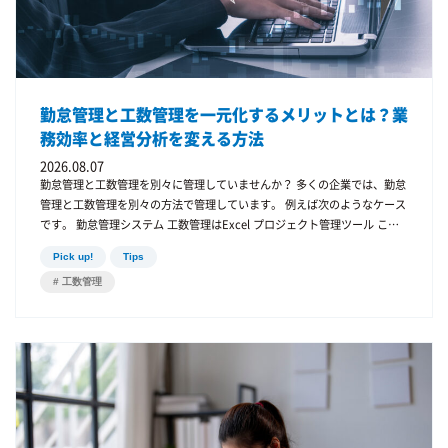
KING OF TIME 特徴 勤怠管理機能が豊富 多様な打刻方法 導入企業が多い
主に勤怠管理に特化したシステムです。 ジョブカン勤怠管理 特徴 シンプ
ルな操作 比較的低コスト 中小企業向け jinjer勤怠 特徴 人事システムとの
連携 HRサービスの統合 TeamSpirit 特徴 Salesforce連携 工数管理機能あ
り 勤怠管理システムの選び方 勤怠管理システムを選ぶ際には、次のポイ
勤怠管理と工数管理を一元化するメリットとは？業
ントが重要です。 クラウド型かどうか 現在はクラウド型が主流です。 ク
務効率と経営分析を変える方法
ラウド型は 導入が簡単 テレワーク対応 などのメリットがあります。 他シ
ステムとの連携 給与システムや人事システムとの連携が重要です。 工数
2026.08.07
管理ができるか 最近は勤怠管理＋工数管理を一体化する企業が増えていま
勤怠管理と工数管理を別々に管理していませんか？ 多くの企業では、勤怠
す。 理由は、工数管理によって プロジェクト原価 業務効率 を分析できる
管理と工数管理を別々の方法で管理しています。 例えば次のようなケース
ためです。 勤怠管理だけでは見えない課題 勤怠管理だけでは どの業務に
です。 勤怠管理システム 工数管理はExcel プロジェクト管理ツール この
時間を使ったか までは分かりません。 例えば 勤務時間 8時間 その中で 会
ように複数のツールを使っている企業は少なくありません。 しかし、この
議 開発 営業 どれに時間を使ったのかは分からないのです。 そこで重要に
Pick up!
Tips
ような管理方法には多くの課題があります。 例えば 勤怠時間と工数が一
なるのが 工数管理です。 勤怠管理と工数管理を一体化するメリット 勤怠
工数管理
致しない データの管理が煩雑 プロジェクト原価が見えない こうした問題
管理と工数管理を組み合わせることで 作業時間の可視化 プロジェクト利
を解決する方法が、勤怠管理と工数管理の一元化です。 勤怠管理と工数管
益管理 生産性分析 が可能になります。 勤怠管理と工数管理を一体化した
理とは まず、それぞれの役割を整理してみましょう。 勤怠管理 勤怠管理
「iTime」 新・勤怠管理システム「iTime」 iTimeは 勤怠管理 工数管理 作
とは、従業員の労働時間を管理する仕組みです。 主に次の情報を管理しま
業時間分析 を一体化したシステムです。 これにより 作業時間の可視化 プ
す。 出勤時間 退勤時間 残業時間 休暇 企業の労務管理において重要な役割
ロジェクト分析 業務改善 が可能になります。 iTimeが向いている企業 特
を持っています。 工数管理 工数管理とは、業務やプロジェクトごとに作
に次の企業に適しています。 IT企業 建設業 コンサルティング 制作会社 プ
業時間を管理する方法です。 例えば プロジェクトA プロジェクトB 社内会
ロジェクト型業務では、工数管理が重要になります。 まとめ 勤怠管理シ
議 営業活動 といった作業時間を記録します。 勤怠管理と工数管理を別管
ステムは、企業の労働時間管理を効率化する重要なツールです。 しかし、
理する問題 勤怠管理と工数管理を別々に管理すると、次のような問題が発