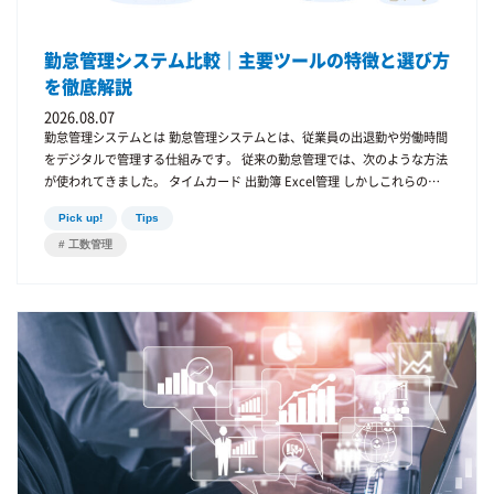
勤怠管理システム比較｜主要ツールの特徴と選び方
を徹底解説
2026.08.07
勤怠管理システムとは 勤怠管理システムとは、従業員の出退勤や労働時間
をデジタルで管理する仕組みです。 従来の勤怠管理では、次のような方法
が使われてきました。 タイムカード 出勤簿 Excel管理 しかしこれらの方
法では 集計作業の負担 入力ミス 労働時間の管理不足 といった問題が発生
Pick up!
Tips
します。 そのため現在は、クラウド型の勤怠管理システムを導入する企業
工数管理
が増えています。 勤怠管理システムを導入するメリット 勤怠管理業務の
効率化 勤怠管理システムを導入することで 労働時間の自動計算 集計作業
の削減 人事業務の効率化 が可能になります。 労務リスクの低減 労働時間
を正確に管理することで 長時間労働の防止 残業時間の把握 法令対応 が可
能になります。 データ分析ができる 勤怠データを分析することで 働き方
の改善 人員配置の見直し につながります。 勤怠管理システムの主な機能
勤怠管理システムには、さまざまな機能があります。 出退勤打刻 従業員
は PC スマートフォン ICカード などで打刻できます。 労働時間管理 労働
時間や残業時間を自動計算します。 休暇管理 有給休暇 特別休暇 振替休日
などを管理できます。 シフト管理 シフト勤務の企業では、シフト作成や
管理が可能です。 勤怠管理システム比較 現在、さまざまな勤怠管理シス
テムが提供されています。ここでは代表的なシステムを紹介します。