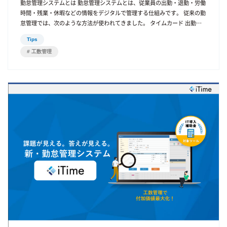
勤怠管理システムとは 勤怠管理システムとは、従業員の出勤・退勤・労働
化による業務改善を検討してみてはいかがでしょうか。
時間・残業・休暇などの情報をデジタルで管理する仕組みです。 従来の勤
怠管理では、次のような方法が使われてきました。 タイムカード 出勤簿
Excel 手書き管理 しかし、働き方改革やテレワークの普及により、これら
Tips
の方法では管理が難しくなっています。そのため現在は、クラウド型の勤
工数管理
怠管理システムを導入する企業が増えています。 勤怠管理システムが必要
な理由 勤怠管理システムが必要とされる背景には、次のような理由があり
ます。 労働時間の適正管理 働き方改革関連法により、企業には労働時間
の適正な管理が求められています。 例えば 残業時間の把握 長時間労働の
防止 有給休暇の管理 これらを正確に管理するためには、勤怠管理システ
ムが非常に有効です。 人事・総務業務の効率化 Excelや紙で勤怠管理を行
っている場合、次のような作業が必要になります。 勤怠データの回収 残
業時間の計算 集計作業 給与システムへの入力 勤怠管理システムを導入す
ることで、これらの作業を自動化できます。 テレワーク対応 近年はテレ
ワークやリモートワークが増えています。 そのため 出退勤の記録 勤務状
況の把握 をオンラインで管理できるシステムが必要になっています。 勤
怠管理システムの主な機能 勤怠管理システムには、さまざまな機能があり
ます。 出退勤打刻 従業員が PC スマートフォン ICカード などで出退勤を
打刻できます。 労働時間の自動計算 労働時間や残業時間を自動で計算し
ます。 これにより 集計作業の削減 計算ミスの防止 が可能になります。 シ
フト管理 シフト勤務の企業では、シフト作成や管理をシステム上で行えま
す。 勤怠管理システムの導入メリット 勤怠管理システムを導入すること
で、企業にはさまざまなメリットがあります。 業務効率の向上 手作業の