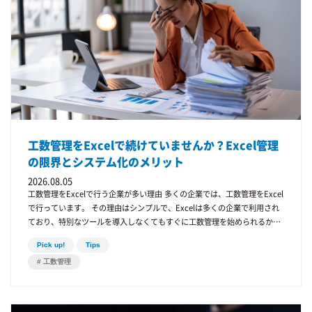
勤怠管理だけでは業務の内容までは見えません。 そこで重要になるのが
生します。 データが一致しない 勤怠時間 8時間 工 数 6時間 このよう
工数管理です。 勤怠管理と工数管理を一体化することで 業務効率の改善
な状態になることがあります。 残りの2時間がどこに使われたのか分から
プロジェクト原価管理 生産性向上 が可能になります。 もし現在、 Excel
ない状態です。 入力が面倒になる 社員は 勤怠入力 工数入力 を別々に行う
で工数管理をしている 勤怠と工数を別管理している という場合は、一元
必要があります。 そのため 入力漏れ 入力の遅れ が発生しやすくなりま
管理の導入を検討してみてはいかがでしょうか。 ※各製品の特徴は、公開
す。 データ分析が難しい 勤怠と工数が別々に管理されていると プロジェ
情報に基づき弊社がまとめたものです。最新の詳細な仕様については、各
クト原価 作業効率 などを分析することが難しくなります。 勤怠管理と工
社公式サイトにてご確認ください。
数管理を一元化するメリット 勤怠管理と工数管理を一元化することで、さ
まざまなメリットがあります。 作業時間を正確に把握できる 一元管理で
は 勤務時間 ＝ 工数合計 という形になります。 そのため 入力漏れ 作業時
間の不明 を防ぐことができます。 入力の手間が減る 一元管理では、同じ
工数管理をExcelで続けていませんか？Excel管理
画面で 勤怠入力 工数入力 ができます。 そのため、社員の負担が減りま
の限界とシステム化のメリット
す。 プロジェクト原価を把握できる 工数管理を行うことで プロジェクト
別作業時間 人件費 を把握できます。 これにより 赤字プロジェクトの発見
2026.08.05
利益率の改善 が可能になります。 業務効率を改善できる 工数データを分
工数管理をExcelで行う企業が多い理由 多くの企業では、工数管理をExcel
析することで 時間がかかっている業務 改善が必要な業務 を見つけること
で行っています。 その理由はシンプルで、Excelは多くの企業で利用され
ができます。 経営判断のスピードが上がる 勤怠と工数のデータが一体化
ており、特別なツールを導入しなくてもすぐに工数管理を始められるから
すると、次のような分析が可能になります。 部門別の生産性 プロジェク
です。 例えば、次のような方法で工数管理を行うケースがよくあります。
Pick up!
Tips
ト利益率 業務時間配分 つまり、勤怠データが経営データになるのです。
日ごとに作業内容を入力するExcelシート プロジェクトごとに時間を記録
一元管理が向いている企業 勤怠と工数の一元管理は、特に次の企業に向い
工数管理
する表 月末に集計する工数管理表 Excelは柔軟にカスタマイズできるた
ています。 IT企業 システム開発などのプロジェクト型業務では、工数管理
め、最初は便利に感じるかもしれません。 しかし、企業の規模が大きくな
が重要です。 建設業 建設プロジェクトでは作業時間の管理が必要です。
るにつれて、Excelによる工数管理には多くの問題が生まれてきます。
コンサルティング 案件ごとの工数管理が利益に直結します。 制作会社 デ
Excelによる工数管理の課題 入力が定着しない Excelで工数管理を行う場