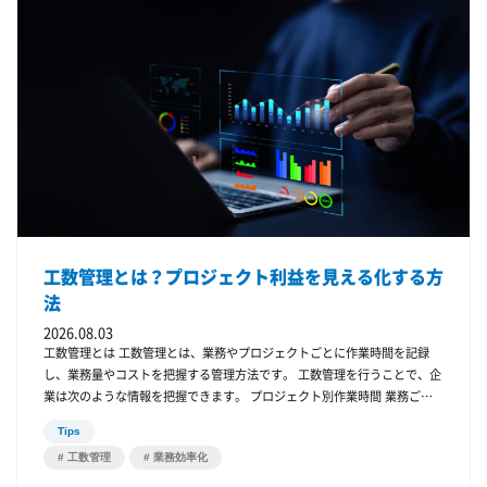
ザインや制作業務でも工数管理は重要です。 勤怠管理と工数管理を一体化
合、社員は作業時間を手動で入力する必要があります。 しかし実際には
する「iTime」 こうした課題を解決するために開発されたのが、iTimeで
入力が面倒 入力を忘れる 後からまとめて入力する といったことが起こり
す。 新・勤怠管理システム「iTime」 iTimeは 勤怠管理 工数管理 作業時
やすくなります。 その結果、工数データの精度が低くなり、分析に使えな
間分析 を一つのシステムで管理できます。 iTimeの特徴 一体型管理 勤怠
いデータになってしまうことがあります。 勤怠時間と工数が一致しない
と工数を同時に管理できます。 作業時間分析 プロジェクト別の作業時間
Excel工数管理でよく起こる問題の一つが、勤怠時間と工数が一致しない
を可視化できます。 業務効率化 入力作業を減らし、管理作業を効率化で
という問題です。 例えば 勤務時間 8時間 工数入力 6時間 残り2時間がどこ
きます。 よくある質問 勤怠と工数は別管理でも問題ない？ 可能ですが、
に使われたのか分からないという状態です。 このような状態では、正確な
データの整合性が取れなくなることがあります。 一元管理することで、よ
業務分析ができません。 管理者の負担が大きい Excelで工数管理を行う場
り正確なデータ管理が可能になります。 まとめ 勤怠管理と工数管理を
合、管理者は多くの作業を行う必要があります。 例えば 各社員のExcelフ
別々に管理している企業は多くあります。 しかし別管理では データ不整
ァイル回収 データ統合 集計作業 グラフ作成 社員数が増えるほど、管理者
合 入力負担 分析の難しさ といった問題が発生します。 これらを解決する
の負担は大きくなります。 リアルタイム分析ができない Excel管理では、
方法が 勤怠管理と工数管理の一元化 です。 一元管理することで 作業時間
リアルタイムのデータ分析が難しいという問題があります。 例えば 今ど
の可視化 プロジェクト原価管理 業務効率改善 が可能になります。 もし現
工数管理とは？プロジェクト利益を見える化する方
のプロジェクトに時間が使われているのか 作業時間が増えている業務は何
在、 工数管理をExcelで行っている 勤怠と工数を別システムで管理してい
か といった情報をリアルタイムで把握することが難しくなります。 工数
法
る という場合は、一元管理の導入を検討してみてはいかがでしょうか。
管理の本来の目的 工数管理は単なる作業記録ではありません。 本来の目
2026.08.03
的は 業務効率の改善 プロジェクト原価管理 人員配置の最適化 です。 つま
工数管理とは 工数管理とは、業務やプロジェクトごとに作業時間を記録
り、工数管理のデータは経営判断に役立つ重要なデータになります。 しか
し、業務量やコストを把握する管理方法です。 工数管理を行うことで、企
しExcel管理では、これらの分析を行うことが難しくなります。 工数管理
業は次のような情報を把握できます。 プロジェクト別作業時間 業務ごと
をシステム化するメリット 工数管理をシステム化することで、多くの課題
の時間配分 人員配置の適正 なぜ工数管理が重要なのか 工数管理は、企業
を解決できます。 入力が簡単になる 工数管理システムでは、作業時間を
Tips
の経営にとって重要な情報を提供します。 例えば プロジェクトの利益率
簡単に入力できます。 例えば スマートフォン入力 ワンクリック入力 勤怠
工数管理
業務効率化
作業効率 人材配置 などを把握することができます。 Excelによる工数管理
連携 などの機能により、入力の手間が減ります。 データの正確性が高ま
の問題 多くの企業では工数管理をExcelで行っています。 しかしExcel管