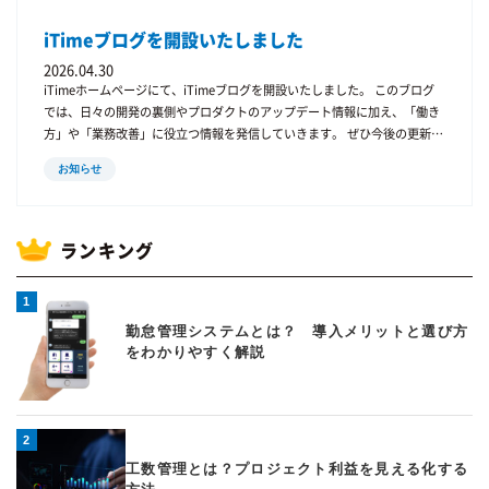
集計がなくなることで、人事・総務の業務効率が大きく改善します。 労務
iTimeブログを開設いたしました
リスクの低減 残業時間の把握や労働時間の管理が正確になり、労務リスク
を減らすことができます。 データ活用 勤怠データを分析することで 働き
2026.04.30
方の改善 人員配置の見直し につながります。 勤怠管理システムの選び方
iTimeホームページにて、iTimeブログを開設いたしました。 このブログ
勤怠管理システムを選ぶ際には、いくつかのポイントがあります。 クラウ
では、日々の開発の裏側やプロダクトのアップデート情報に加え、「働き
ド型かどうか 現在はクラウド型システムが主流です。 クラウド型は 導入
方」や「業務改善」に役立つ情報を発信していきます。 ぜひ今後の更新も
が簡単 どこからでも利用できる というメリットがあります。 他システム
チェックしてみてください。
との連携 給与システムや人事システムと連携できるかも重要です。 工数
お知らせ
管理ができるか 最近は、勤怠管理だけでなく工数管理を行う企業も増えて
います。 工数管理とは、業務やプロジェクトごとの作業時間を管理する方
法です。 勤怠管理と工数管理を一体化するメリット 勤怠管理だけでは、
ランキング
業務の内容までは見えません。 例えば 勤務時間８時間 その中で どの業務
に時間を使ったのかどのプロジェクトに時間を使ったのかは分かりませ
ん。 そこで重要になるのが工数管理です。 勤怠管理と工数管理を一体化
することで 作業時間の可視化 プロジェクト原価管理 生産性分析 が可能に
勤怠管理システムとは？ 導入メリットと選び方
なります。 勤怠管理と工数管理を一元化する「iTime」 iTimeは、勤怠管
をわかりやすく解説
理と工数管理を一体化したシステムです。 iTimeでは 勤怠管理 工数管理
作業時間分析 を一つのシステムで管理できます。 これにより、 入力作業
の削減 データの一元管理 業務分析の高度化 が実現できます。 特に IT企業
建設業 コンサルティング 制作会社 などの企業に適しています。 まとめ 勤
怠管理システムは、企業の労働時間管理を効率化する重要なツールです。
工数管理とは？プロジェクト利益を見える化する
さらに工数管理を組み合わせることで 業務効率の改善 プロジェクト原価