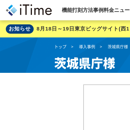
機能
打刻方法
事例
料金
ニュー
お知らせ
8月18日～19日東京ビッグサイト(
トップ
導入事例
茨城県庁様
茨城県庁様